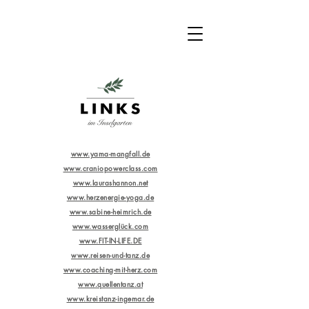
www.yama-mangfall.de
www.craniopowerclass.com
www.laurashannon.net
www.herzenergie-yoga.de
www.sabine-heimrich.de
www.wasserglück.com
www.FIT-IN-LIFE.DE
www.reisen-und-tanz.de
www.coaching-mit-herz.com
www.quellentanz.at
www.kreistanz-ingemar.de