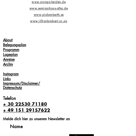
www.arunga-heiden.de
www.seminarhaus-atha.de
www.pialamberth.se
www.jillianlambert.co.za
About
Belegungsplan
Programm
Lageplan
Anreise
Archi
v
Instagram
Links
Impressum/Disclaimer/
Datenschutz
Telefon
+ 30 22530 71180
+ 49 151 29157622
Melde dich hier zu unserem Newsletter an