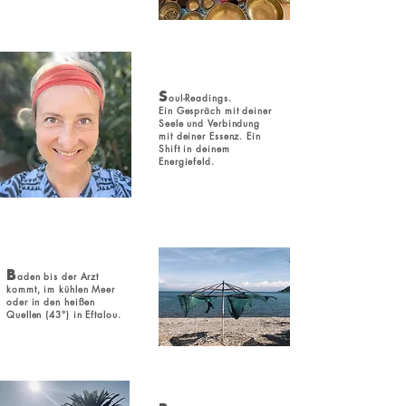
S
oul-Readings.
Ein Gespräch mit deiner
Seele und Verbindung
mit deiner Essenz. Ein
Shift in deinem
Energiefeld.
B
aden bis der Arzt
kommt, im kühlen Meer
oder in den heißen
Quellen (43°) in Eftalou.