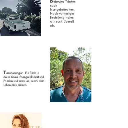
B
etreutes Trinken
nach
Inselgebräuchen.
Nach vorheriger
Bestellung holen
wir euch überall
ab.
T
arotlesungen
. Ein Blick in
deine Seele. Erlange Klarheit und
Frieden und setze um, wozu dein
Leben dich einlädt.