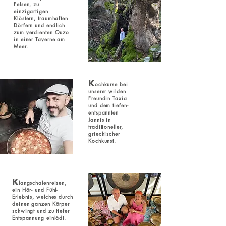
Felsen, zu
einzigartigen
Klöstern, traumhaften
Dörfern und endlich
zum verdienten Ouzo
in einer Taverne am
Meer.
K
ochkurse bei
unserer wilden
Freundin Taxia
und dem tiefen-
entspannten
Jannis in
traditioneller,
griechischer
Kochkunst.
K
langschalen
reisen,
ein Hör- und Fühl-
Erlebnis, welches durch
deinen ganzen Körper
schwingt und zu tiefer
Entspannung einlädt.