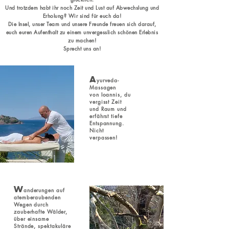
Und trotzdem habt ihr noch Zeit und Lust auf Abwechslung und
Erholung? Wir sind für euch da!
Die Insel, unser Team und unsere Freunde freuen sich darauf,
euch euren Aufenthalt zu einem unvergesslich sc
hönen Erlebnis
zu machen!
Sprecht uns an!
A
yurveda-
Massagen
von Io
annis, du
vergisst Zeit
und Raum und
erfährst tiefe
Entspannung.
Nicht
verpassen!
W
anderungen auf
atemberaubenden
Wegen durch
zau
berhafte Wälder,
über einsame
Strände, spektakuläre