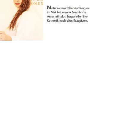
N
aturkosmetikbehandlungen
im SPA bei unserer Nachbarin
Anna mit selbst hergestellte
r Bio-
Kosmetik nach alten Rezepturen.
F
a
iryland
.
Nicht weit von
uns. Spür dich
eingebettet in
die Natu
r und
lass dich von
diesem Ort
verzaubern
.
About