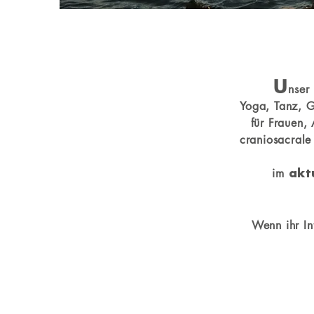
U
nser
Yoga, Tanz, G
für Frauen,
craniosacrale
im
akt
Wenn ihr In