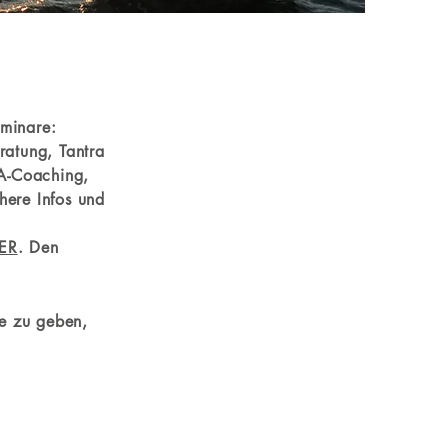
eminare:
ratung, Tantra
A-Coaching,
here Infos und
ER
.
Den
re zu geben,