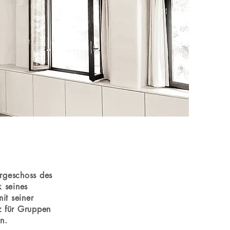
ergeschoss des
 seines
it seiner
z für Gruppen
n.