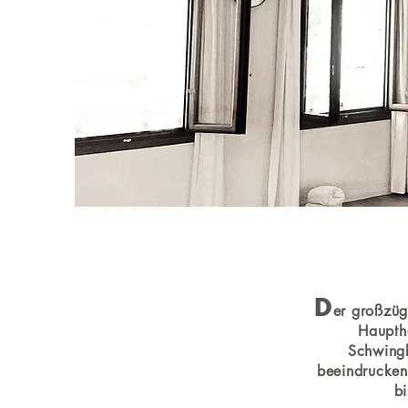
D
er großzüg
Hauptha
Schwingb
beeindrucken
b